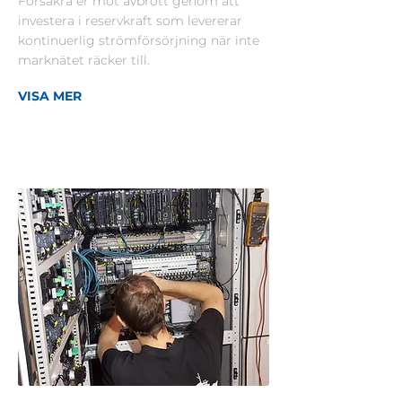
Försäkra er mot avbrott genom att
investera i reservkraft som levererar
kontinuerlig strömförsörjning när inte
marknätet räcker till.
VISA MER