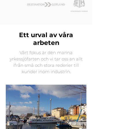
Ett urval av våra
arbeten
Vårt fokus är den marina
yrkessjöfarten och vi tar oss an allt
ifrån små och stora rederier till
kunder inom industrin.