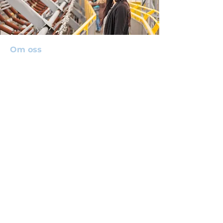
Om oss
Vi har bedrivit verksamhet
sedan 2004 och
idag är vi femton tekniker som
arbetar med fartyg och marin
el-teknik
El & Marinteknik är ett
entreprenörsdrivet företag beläget
på Nya Djurgårdsvarvet i Stockholm.
Våra lokaler ligger precis vid vattnet
vid bron till Beckholmen på
Djurgården, där vi har möjlighet att
ta emot fartyg upp till 40 m. Vid
allvarligare fel där det inte finns