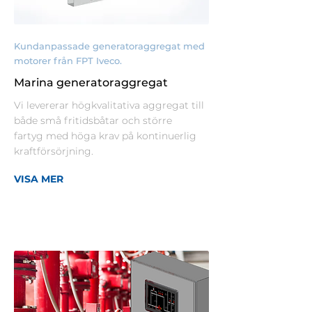
Kundanpassade generatoraggregat med
motorer från FPT Iveco.
Marina generatoraggregat
Vi levererar högkvalitativa aggregat till
både små fritidsbåtar och större
fartyg med höga krav på kontinuerlig
kraftförsörjning.
VISA MER