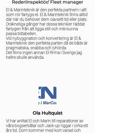
Rederiinspektör/ Fleet manager
El & Marinteknik är den perfekta partnern i allt
som rör fartygs-el. El & Marinteknik finns alltid
där när du behöver dem oavsett tid eller plats.
Oräkneliga gånger har dessa tekniker räddat
fartygen från att ligga still och inte kunna
passa tidtabellen.
Vid nybyggnation och konvertering är El &
Marinteknik den perfekta parten då de både är
pragmatiska, snabba och lyhörda.
Det finns ingen annan El-firma i Sverige jag
hellre skulle använda.
Ola Hultquist
Vi har anlitat El och Marin till reparationer av
våra bogserbåtar och Jack-up riggar i cirka ett
års tid. Dom kommer med kort varsel och