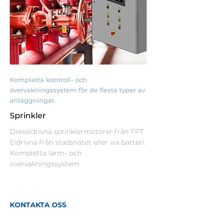
Kompletta kontroll- och
övervakningssystem för de flesta typer av
anläggningar.
Sprinkler
Dieseldrivna sprinklermotorer från FPT
Eldrivna från stadsnätet eller via batteri.
Kompletta larm- och
övervakningssystem
KONTAKTA OSS