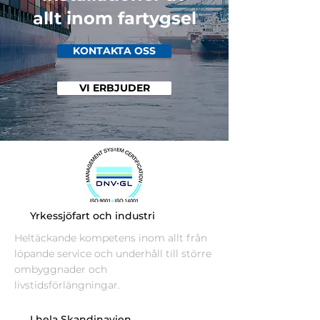
allt inom fartygsel
KONTAKTA OSS
VI ERBJUDER
Yrkessjöfart och industri
Heltäckande kompetens inom allt från
löpande service och underhåll till större
ombyggnader och
livstidsförlängningar.
I hela Skandinavien