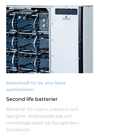
Batterikraft för de allra flesta
applikationer
Second life batterier
Batterier för marin, industrin och
fastighet. Kvalitetssäkrade och
monterade lokalt på Djurgården i
Stockholm