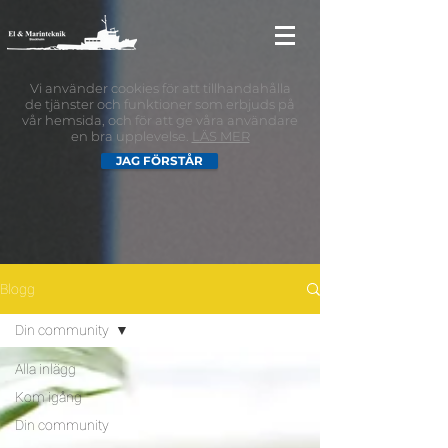
Vi använder cookies för att tillhandahålla
de tjänster och funktioner som erbjuds på
vår hemsida, och för att ge våra användare
en bra upplevelse.
LÄS MER
JAG FÖRSTÅR
Blogg
Din community
Alla inlägg
Kom igång
Din community